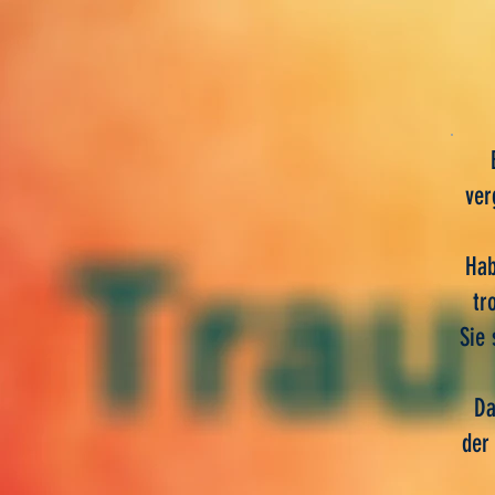
ver
Hab
tr
Sie 
Da
der