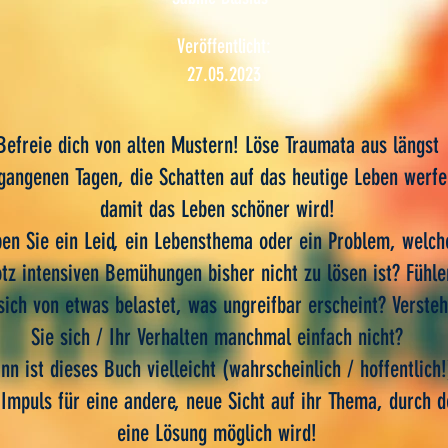
Veröffentlicht:
27.05.2023
Befreie dich von alten Mustern! Löse Traumata aus längst
gangenen Tagen, die Schatten auf das heutige Leben werfe
damit das Leben schöner wird!
en Sie ein Leid, ein Lebensthema oder ein Problem, welch
otz intensiven Bemühungen bisher nicht zu lösen ist? Fühle
sich von etwas belastet, was ungreifbar erscheint? Verste
Sie sich / Ihr Verhalten manchmal einfach nicht?
nn ist dieses Buch vielleicht (wahrscheinlich / hoffentlich!
 Impuls für eine andere, neue Sicht auf ihr Thema, durch 
eine Lösung möglich wird!