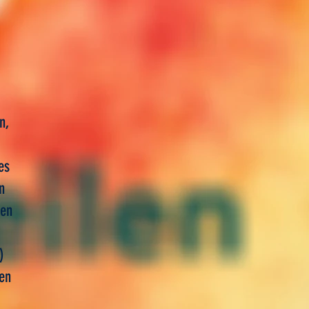
n,
es
n
hen
)
den