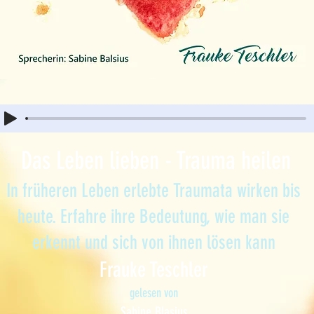
Das Leben lieben - Trauma heilen
In früheren Leben erlebte Traumata wirken bis
heute. Erfahre ihre Bedeutung, wie man sie
erkennt und sich von ihnen lösen kann
Frauke Teschler
gelesen von
Sabine Blasius