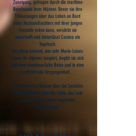
Zuneigung, getragen durch die maritime
Berufswahl ihrer Männer. Bevor sie ihre
Erinnerungen über das Leben an Bord
eines Hochseefrachters mit ihrer jungen
Freundin teilen kann, verstirbt sie
unverhofft und hinterlässt Cosima ein
Tagebuch.
Als diese erkennt, wie sehr Marie-Luises
Leben ihr eigenes tangiert, begibt sie sich
auf eine abenteuerliche Reise und in eine
erschütternde Vergangenheit …
Ein historischer Roman über die Seefahrt.
Eine Geschichte über die Liebe, das Leid
und die Folgen einer tragischen
Entscheidung.