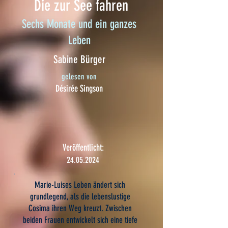
Die zur See fahren
Sechs Monate und ein ganzes
Leben
Sabine Bürger
gelesen von
Désirée Singson
Veröffentlicht:
24.05.2024
Marie-Luises Leben ändert sich
grundlegend, als die lebenslustige
Cosima ihren Weg kreuzt. Zwischen
beiden Frauen entwickelt sich eine tiefe