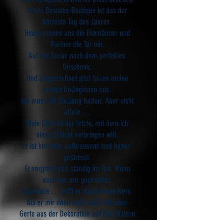
In der Dessous-Boutique ist das der
härteste Tag des Jahres.
Heute rennen uns die Ehemänner und
Partner die Tür ein.
Auf der Suche nach dem perfekten
Geschenk.
Und ausgerechnet jetzt fallen meine
beiden Kolleginnen aus.
Ich muss die Stellung halten. Aber nicht
allein …
Mein Chef ist der letzte, mit dem ich
diese Schicht verbringen will.
Er ist herrisch, aufbrausend und hyper-
gestresst.
Er vergreift sich ständig im Ton. Wenn
auch nur mir gegenüber.
Irgendwie … trifft er damit einen Nerv.
Als er mir dann auch noch mit einer
Gerte aus der Dekoration auf den Hintern