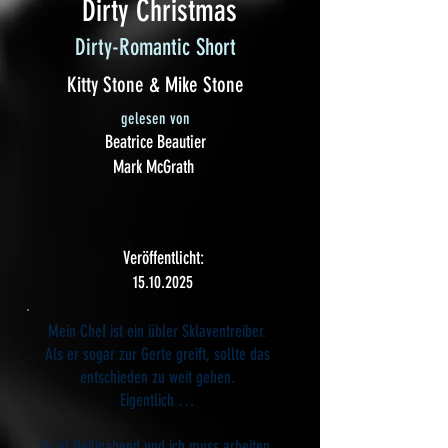
Dirty Christmas
Dirty-Romantic Short
Kitty Stone & Mike Stone
gelesen von
Beatrice Beautier
Mark McGrath
Veröffentlicht:
15.10.2025
Mein Chef ist ein übler Sklaventreiber.
Als er sogar zur Gerte greift, sollte das
entschieden zu weit gehen.
Eigentlich …
Es ist Heiligabend und ich muss arbeiten.