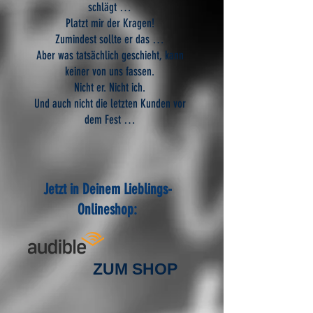
schlägt …
Platzt mir der Kragen!
Zumindest sollte er das …
Aber was tatsächlich geschieht, kann
keiner von uns fassen.
Nicht er. Nicht ich.
Und auch nicht die letzten Kunden vor
dem Fest …
Jetzt in Deinem Lieblings-
Onlineshop:
ZUM SHOP