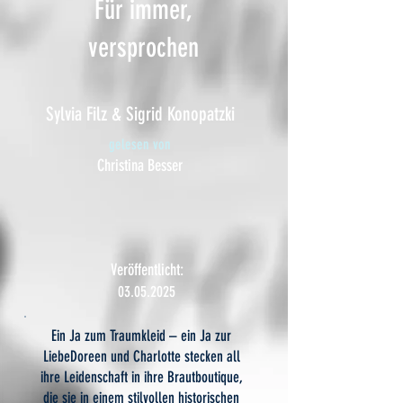
Für immer,
versprochen
Sylvia Filz & Sigrid Konopatzki
gelesen von
Christina Besser
Veröffentlicht:
03.05.2025
Ein Ja zum Traumkleid – ein Ja zur
LiebeDoreen und Charlotte stecken all
ihre Leidenschaft in ihre Brautboutique,
die sie in einem stilvollen historischen