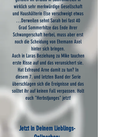
wirklich sehr merkwürdige Gesellschaft
und Haushälterin Else verschweigt etwas
…Derweilen sehnt Sarah bei fast 40
Grad Sommerhitze das Ende ihrer
Schwangerschaft herbei, muss aber erst
noch die Scheidung von Ehemann Axel
hinter sich bringen.
Auch in Laras Beziehung zu Mike tauchen
erste Risse auf und das verunsichert sie.
Hat Exfreund Arne damit zu tun? In
diesem 7. und letzten Band der Serie
überschlagen sich die Ereignisse und das
solltet ihr auf keinen Fall verpassen. Holt
euch "Herbstjunges" jetzt!
Jetzt in Deinem Lieblings-