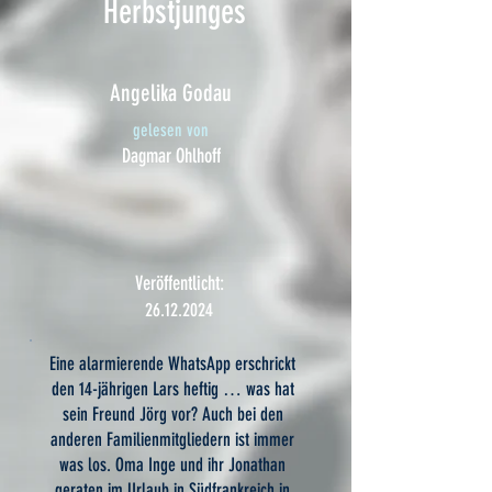
Herbstjunges
Angelika Godau
gelesen von
Dagmar Ohlhoff
Veröffentlicht:
26.12.2024
Eine alarmierende WhatsApp erschrickt
den 14-jährigen Lars heftig … was hat
sein Freund Jörg vor? Auch bei den
anderen Familienmitgliedern ist immer
was los. Oma Inge und ihr Jonathan
geraten im Urlaub in Südfrankreich in