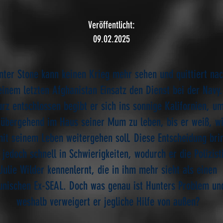
Veröffentlicht:
09.02.2025
nter Stone kann keinen Krieg mehr sehen und quittiert na
einem letzten Afghanistan Einsatz den Dienst bei der Navy.
rz entschlossen begibt er sich ins sonnige Kalifornien, u
rübergehend im Haus seiner Mum zu leben, bis er weiß, w
mit seinem Leben weitergehen soll. Diese Entscheidung bri
 jedoch schnell in Schwierigkeiten, wodurch er die Polizist
Julie Wilder kennenlernt, die in ihm mehr sieht als einen
unischen Ex-SEAL. Doch was genau ist Hunters Problem un
weshalb verweigert er jegliche Hilfe von außen?