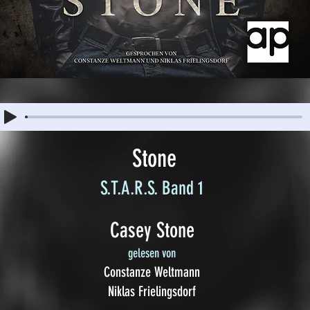
Stone
S.T.A.R.S. Band 1
Casey Stone
gelesen von
Constanze Weltmann
Niklas Frielingsdorf