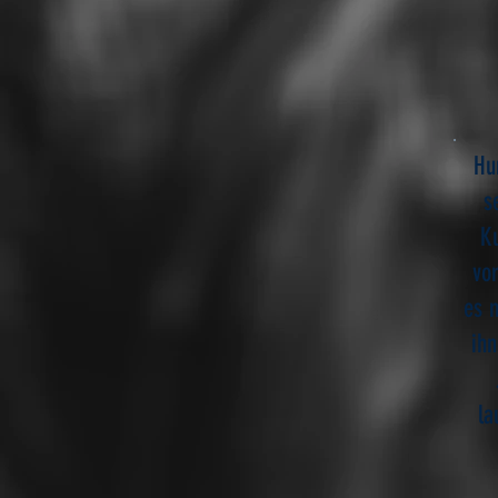
Hu
s
Ku
vo
es 
ihn
la