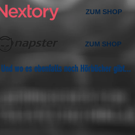
ZUM SHOP
ZUM SHOP
Und wo es ebenfalls noch Hörbücher gibt...