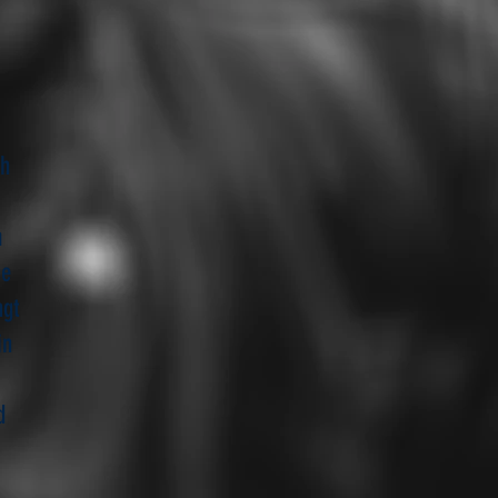
ch
m
ie
ngt
in
d