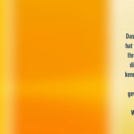
Das
hat
Ih
d
ken
ge
W