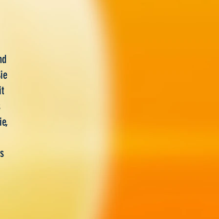
nd
ie
it
s
ie,
s