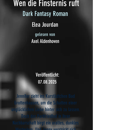
Wen die Finsternis ruft
Dark Fantasy Roman
Elea Jourdan
gelesen von
Axel Aldenhoven
Veröffentlicht:
07.08.2025
Jennifer zieht ins Kurstädtchen Bad
Grottenhausen, um die Schatten einer
unglücklichen Liebe hinter sich zu lassen.
Doch der Parkfriedhof in ihrer
Nachbarschaft birgt ein uraltes, dunkles
Mysterium. Und Jenny verstrickt sich