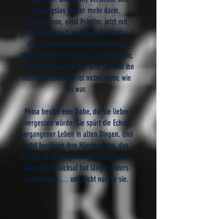
ahnungslos immer mehr darin.
SimonSimon, einst Priester, jetzt mit
ganzem Herzen Kunstfotograf, streift auf
der Suche nach außergewöhnlichen
Motiven durch die Nacht. Er findet mehr,
als er je geglaubt hätte. Und es lässt ihn
nicht los, denn nun ist nichts mehr, wie
es war.
Phina besitzt eine Gabe, die sie lieber
vergessen würde: Sie spürt die Echos
vergangener Leben in alten Dingen. Und
jetzt berühren ihre Hände etwas, das
besser im Verborgenen geblieben wäre.
Aber das Schicksal hat längst anders
entschieden … und nicht nur für sie.