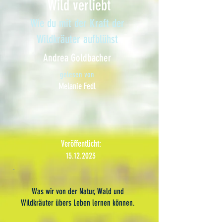
Wild verliebt
Wie du mit der Kraft der
Wildkräuter aufblühst
Andrea Goldbacher
gelesen von
Melanie Fedl
Veröffentlicht:
15.12.2023
Was wir von der Natur, Wald und
Wildkräuter übers Leben lernen können.