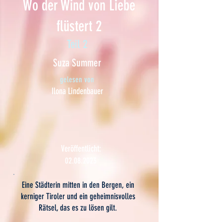
Wo der Wind von Liebe
flüstert 2
Teil 2
Suza Summer
gelesen von
Ilona Lindenbauer
Veröffentlicht:
02.08.2023
Eine Städterin mitten in den Bergen, ein
kerniger Tiroler und ein geheimnisvolles
Rätsel, das es zu lösen gilt.