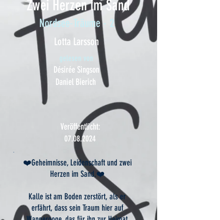
Zwei Herzen im Sand
Nordsee-Träume - 2
Lotta Larsson
gelesen von
Désirée Singson
Daniel Bierich
Veröffentlicht:
07.08.2024
❤️Geheimnisse, Leidenschaft und zwei
Herzen im Sand.❤️
Kalle ist am Boden zerstört, als er
erfährt, dass sein Traum hier auf
Wangerooge, das für ihn zur Heimat