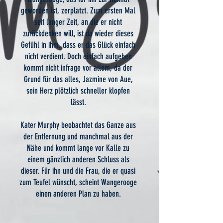
geworden ist, zerplatzt. Zum ersten Mal
seit langer Zeit, an die er nicht
zurückdenken will, ist da wieder dieses
Gefühl in ihm, dass er das Glück einfach
nicht verdient. Doch einfach aufgeben
kommt nicht infrage vor allem, da der
Grund für das alles, Jazmine von Aue,
sein Herz plötzlich schneller klopfen
lässt.
Kater Murphy beobachtet das Ganze aus
der Entfernung und manchmal aus der
Nähe und kommt lange vor Kalle zu
einem gänzlich anderen Schluss als
dieser. Für ihn und die Frau, die er quasi
zum Teufel wünscht, scheint Wangerooge
einen anderen Plan zu haben.