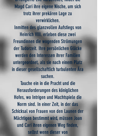
Magd Cari ihre eigene Nische, um sich
trotz ihrer prekären Lage zu
verwirklichen.
Inmitten des glanzvollen Aufstiegs von
Heinrich VIII. erleben diese zwei
Freundinnen die wogenden Strömungen
der Tudorzeit. Ihre persönlichen Glücke
werden den Interessen ihrer Familien
untergeordnet, als sie nach einem Platz
in dieser gesellschaftlich turbulenten Ära
suchen.
Tauche ein in die Pracht und die
Herausforderungen des königlichen
Hofes, wo Intrigen und Machtspiele die
Norm sind. In einer Zeit, in der das
Schicksal von Frauen von den Launen der
Mächtigen bestimmt wird, müssen Joan
und Cari ihren eigenen Weg finden,
selbst wenn dieser von