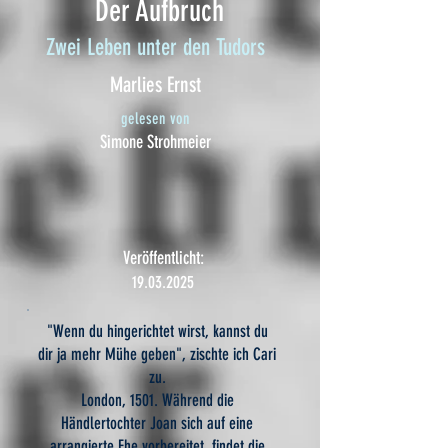
Der Aufbruch
Zwei Leben unter den Tudors
Marlies Ernst
gelesen von
Simone Strohmeier
Veröffentlicht:
19.03.2025
"Wenn du hingerichtet wirst, kannst du
dir ja mehr Mühe geben", zischte ich Cari
zu.
London, 1501. Während die
Händlertochter Joan sich auf eine
arrangierte Ehe vorbereitet, findet die