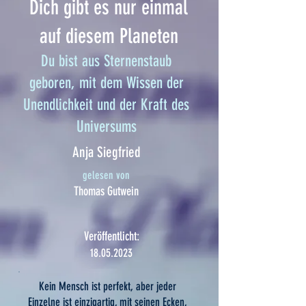
Dich gibt es nur einmal
auf diesem Planeten
Du bist aus Sternenstaub
geboren, mit dem Wissen der
Unendlichkeit und der Kraft des
Universums
Anja Siegfried
gelesen von
Thomas Gutwein
Veröffentlicht:
18.05.2023
Kein Mensch ist perfekt, aber jeder
Einzelne ist einzigartig, mit seinen Ecken,