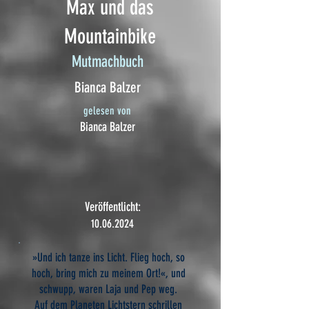
Max und das
Mountainbike
Mutmachbuch
Bianca Balzer
gelesen von
Bianca Balzer
Veröffentlicht:
10.06.2024
»Und ich tanze ins Licht. Flieg hoch, so
hoch, bring mich zu meinem Ort!«, und
schwupp, waren Laja und Pep weg.
Auf dem Planeten Lichtstern schrillen