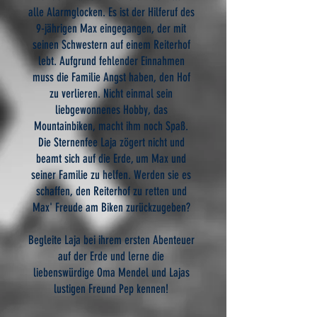
alle Alarmglocken. Es ist der Hilferuf des
9-jährigen Max eingegangen, der mit
seinen Schwestern auf einem Reiterhof
lebt. Aufgrund fehlender Einnahmen
muss die Familie Angst haben, den Hof
zu verlieren. Nicht einmal sein
liebgewonnenes Hobby, das
Mountainbiken, macht ihm noch Spaß.
Die Sternenfee Laja zögert nicht und
beamt sich auf die Erde, um Max und
seiner Familie zu helfen. Werden sie es
schaffen, den Reiterhof zu retten und
Max' Freude am Biken zurückzugeben?
Begleite Laja bei ihrem ersten Abenteuer
auf der Erde und lerne die
liebenswürdige Oma Mendel und Lajas
lustigen Freund Pep kennen!