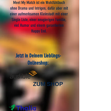
Meet My Match ist ein Wohlfühlbuch
ohne Drama und Intrigen, dafür aber mit
einer aufmerksamen Kleinstadt mit einer
Single Liste, einer neugierigen Familie,
viel Humor und einem garantierten
Happy End.
Jetzt in Deinem Lieblings-
Onlineshop:
ZUM SHOP
​