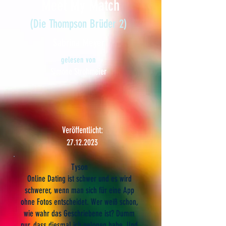
Meet My Match
(Die Thompson Brüder 2)
Sabrina Meyer
gelesen von
Simone Strohmeier
Veröffentlicht:
27.12.2023
Tyson
Online Dating ist schwer und es wird
schwerer, wenn man sich für eine App
ohne Fotos entscheidet. Wer weiß schon,
wie wahr das Geschriebene ist? Dumm
nur, dass diesmal ich gelogen habe. Und