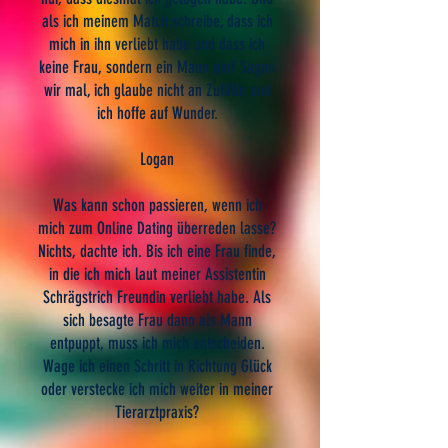
als ich meinem Match schreibe, dass ich
mich in ihn verliebt habe und dass ich
keine Frau, sondern ein Mann bin? Sagen
wir mal, ich glaube nicht an Zufälle und
ich hoffe auf Wunder.
Logan
Was kann schon passieren, wenn ich
mich zum Online Dating überreden lasse?
Nichts, dachte ich. Bis ich eine Frau finde,
in die ich mich laut meiner Assistentin
Schrägstrich Freundin verliebt habe. Als
sich besagte Frau dann als Mann
entpuppt, muss ich mich entscheiden.
Wage ich einen Schritt in Richtung Glück
oder verstecke ich mich weiter in meiner
Tierarztpraxis?