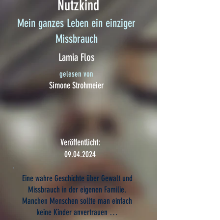
Nutzkind
Mein ganzes Leben ein einziger
Missbrauch
Lamia Flos
gelesen von
Simone Strohmeier
Veröffentlicht:
09.04.2024
Eine wahre Geschichte über Gewalt und
Missbrauch in der eigenen Familie.
Manchen Menschen sollte man einfach
keine Kinder anvertrauen …