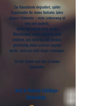
Zur Haussklavin degradiert, später
Ersatzmutter für meine fünfzehn Jahre
jüngere Schwester – mein Leidensweg ist
lang und qualvoll.
Meine Geschichte muss an die
Öffentlichkeit, damit möglichst viele
erfahren, was nicht nur mir, sondern
gleichzeitig vielen anderen angetan
wurde. Lasst uns nicht länger schweigen.
Ich bin Jasmin und dies ist meine
Geschichte.
Jetzt in Deinem Lieblings-
Onlineshop: