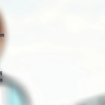
dem
ng
en