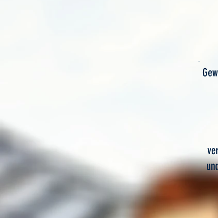
Gew
ve
und