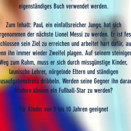
eigenständiges Buch verwendet werden.
Zum Inhalt: Paul, ein einfallsreicher Junge, hat sich
rgenommen der nächste Lionel Messi zu werden. Er ist fes
chlossen sein Ziel zu erreichen und arbeitet hart dafür, a
nn ihn immer wieder Zweifel plagen. Auf seinem steinige
Weg zum Ruhm, muss er sich durch missgünstige Kinder,
launische Lehrer, nörgelnde Eltern und ständigen
usaufgabenstress dribbeln. Werden seine Gegner ihn dara
hindern können ein Fußball-Star zu werden?
Für Kinder von 5 bis 10 Jahren geeignet