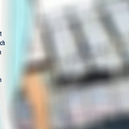
t
uch
n
n