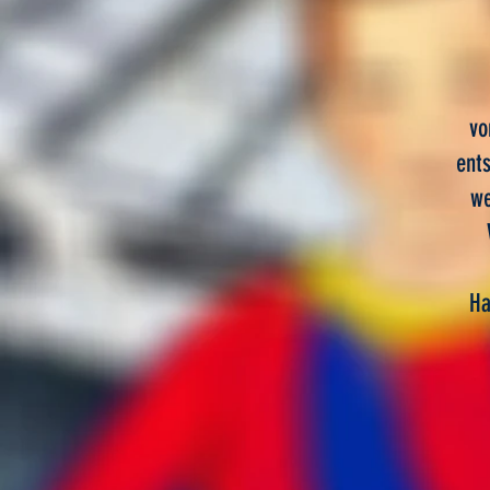
vo
ents
we
Ha