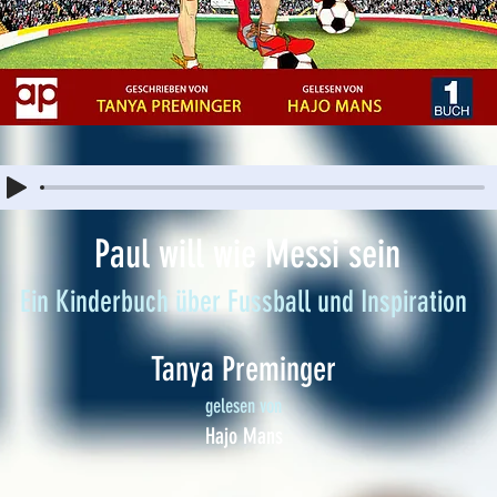
Paul will wie Messi sein
Ein Kinderbuch über Fussball und Inspiration
Tanya Preminger
gelesen von
Hajo Mans