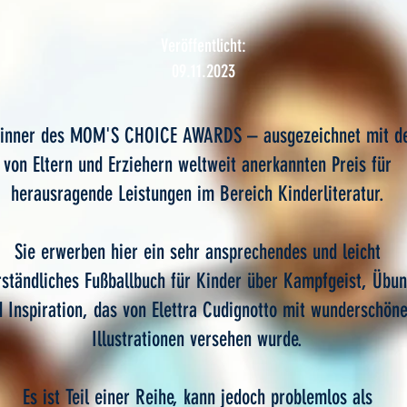
Veröffentlicht:
09.11.2023
inner des MOM'S CHOICE AWARDS – ausgezeichnet mit 
von Eltern und Erziehern weltweit anerkannten Preis für
herausragende Leistungen im Bereich Kinderliteratur.
Sie erwerben hier ein sehr ansprechendes und leicht
rständliches Fußballbuch für Kinder über Kampfgeist, Übu
 Inspiration, das von Elettra Cudignotto mit wunderschön
Illustrationen versehen wurde.
Es ist Teil einer Reihe, kann jedoch problemlos als