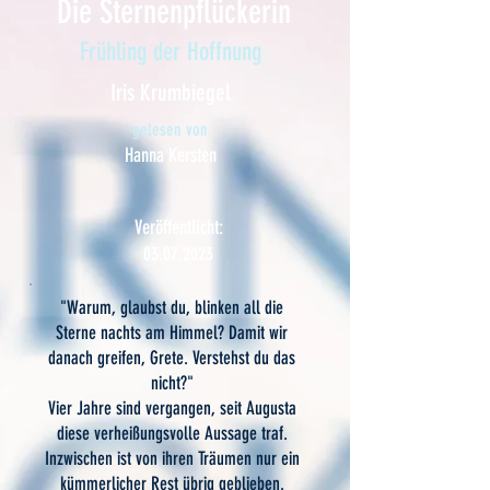
Die Sternenpflückerin
Frühling der Hoffnung
Iris Krumbiegel
gelesen von
Hanna Kersten
Veröffentlicht:
03.07.2023
"Warum, glaubst du, blinken all die
Sterne nachts am Himmel? Damit wir
danach greifen, Grete. Verstehst du das
nicht?"
Vier Jahre sind vergangen, seit Augusta
diese verheißungsvolle Aussage traf.
Inzwischen ist von ihren Träumen nur ein
kümmerlicher Rest übrig geblieben.