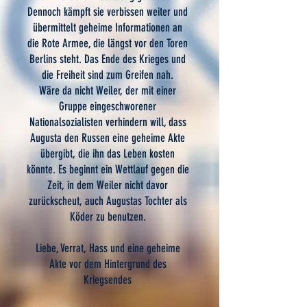
Dennoch kämpft sie verbissen weiter und
übermittelt geheime Informationen an
die Rote Armee, die längst vor den Toren
Berlins steht. Das Ende des Krieges und
die Freiheit sind zum Greifen nah.
Wäre da nicht Weiler, der mit einer
Gruppe eingeschworener
Nationalsozialisten verhindern will, dass
Augusta den Russen eine geheime Akte
übergibt, die ihn das Leben kosten
könnte. Es beginnt ein Wettlauf gegen die
Zeit, in dem Weiler nicht davor
zurückscheut, auch Augustas Tochter als
Köder zu benutzen.
Liebe, Verrat, Hass und eine geheime
Akte vor dem Hintergrund des
Kriegsendes