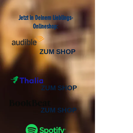
Jetzt in Deinem Lieblings-
Onlineshop:
ZUM SHOP
​
ZUM SHOP
​
ZUM SHOP