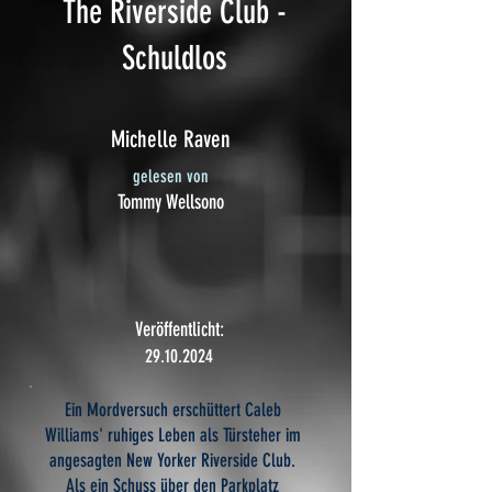
The Riverside Club -
Schuldlos
Michelle Raven
gelesen von
Tommy Wellsono
Veröffentlicht:
29.10.2024
Ein Mordversuch erschüttert Caleb
Williams' ruhiges Leben als Türsteher im
angesagten New Yorker Riverside Club.
Als ein Schuss über den Parkplatz