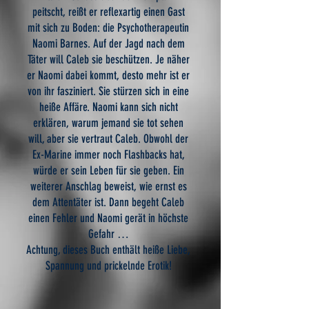
peitscht, reißt er reflexartig einen Gast
mit sich zu Boden: die Psychotherapeutin
Naomi Barnes. Auf der Jagd nach dem
Täter will Caleb sie beschützen. Je näher
er Naomi dabei kommt, desto mehr ist er
von ihr fasziniert. Sie stürzen sich in eine
heiße Affäre. Naomi kann sich nicht
erklären, warum jemand sie tot sehen
will, aber sie vertraut Caleb. Obwohl der
Ex-Marine immer noch Flashbacks hat,
würde er sein Leben für sie geben. Ein
weiterer Anschlag beweist, wie ernst es
dem Attentäter ist. Dann begeht Caleb
einen Fehler und Naomi gerät in höchste
Gefahr …
Achtung, dieses Buch enthält heiße Liebe,
Spannung und prickelnde Erotik!