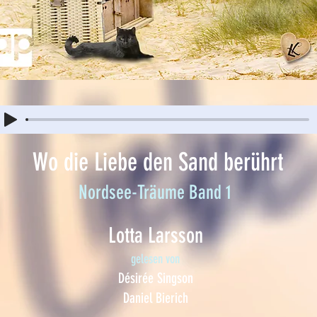
Wo die Liebe den Sand berührt
Nordsee-Träume Band 1
Lotta Larsson
gelesen von
Désirée Singson
Daniel Bierich