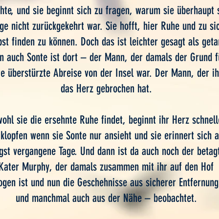
hte, und sie beginnt sich zu fragen, warum sie überhaupt 
ge nicht zurückgekehrt war. Sie hofft, hier Ruhe und zu si
bst finden zu können. Doch das ist leichter gesagt als geta
n auch Sonte ist dort – der Mann, der damals der Grund f
re überstürzte Abreise von der Insel war. Der Mann, der ih
das Herz gebrochen hat.
ohl sie die ersehnte Ruhe findet, beginnt ihr Herz schnell
 klopfen wenn sie Sonte nur ansieht und sie erinnert sich 
gst vergangene Tage. Und dann ist da auch noch der betag
Kater Murphy, der damals zusammen mit ihr auf den Hof
ogen ist und nun die Geschehnisse aus sicherer Entfernun
und manchmal auch aus der Nähe – beobachtet.