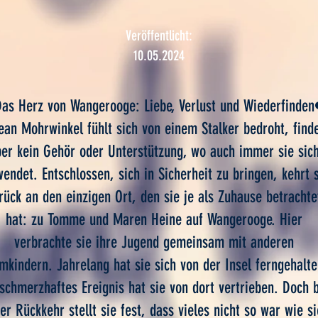
Veröffentlicht:
10.05.2024
as Herz von Wangerooge: Liebe, Verlust und Wiederfinde
ean Mohrwinkel fühlt sich von einem Stalker bedroht, find
ber kein Gehör oder Unterstützung, wo auch immer sie sic
wendet. Entschlossen, sich in Sicherheit zu bringen, kehrt 
rück an den einzigen Ort, den sie je als Zuhause betrachte
hat: zu Tomme und Maren Heine auf Wangerooge. Hier
verbrachte sie ihre Jugend gemeinsam mit anderen
mkindern. Jahrelang hat sie sich von der Insel ferngehalte
 schmerzhaftes Ereignis hat sie von dort vertrieben. Doch 
rer Rückkehr stellt sie fest, dass vieles nicht so war wie si