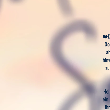
❤️D
Oc
a
hin
zu
Hei
ein
ih