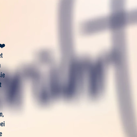
n❤️
et
h
sie
t
n,
bei
e