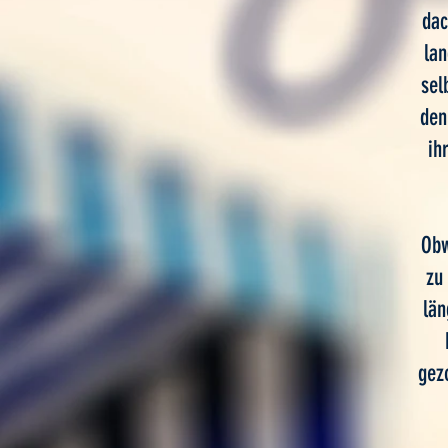
dac
lan
sel
den
ih
Obw
zu
län
gez