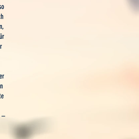
so
ch
n,
ür
r
er
an
te
g –