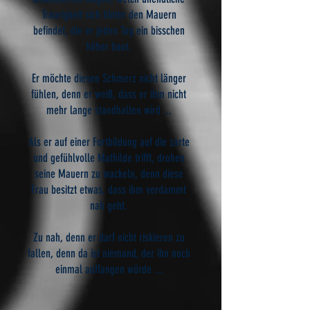
Traurigkeit sich hinter den Mauern
befindet, die er jeden Tag ein bisschen
höher baut.
Er möchte diesen Schmerz nicht länger
fühlen, denn er weiß, dass er ihm nicht
mehr lange standhalten wird ...
Als er auf einer Fortbildung auf die zarte
und gefühlvolle Mathilde trifft, drohen
seine Mauern zu wackeln, denn diese
Frau besitzt etwas, dass ihm verdammt
nah geht.
Zu nah, denn er darf nicht riskieren zu
fallen, denn da ist niemand, der ihn noch
einmal auffangen würde ...