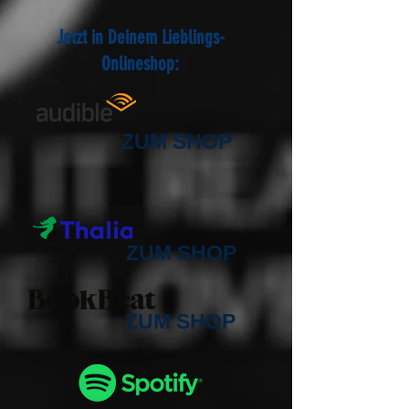
Jetzt in Deinem Lieblings-
Onlineshop:
ZUM SHOP
ZUM SHOP
ZUM SHOP