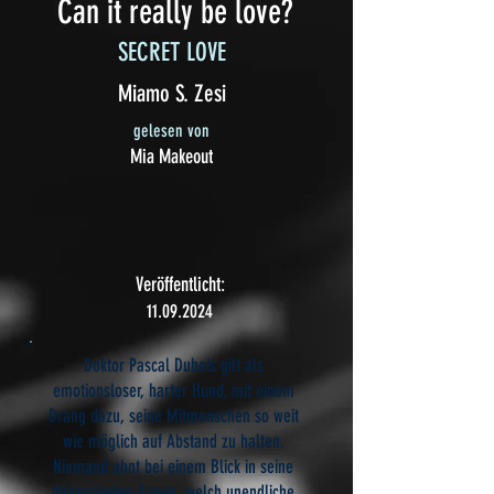
Can it really be love?
SECRET LOVE
Miamo S. Zesi
gelesen von
Mia Makeout
Veröffentlicht:
11.09.2024
Doktor Pascal Dubois gilt als
emotionsloser, harter Hund, mit einem
Drang dazu, seine Mitmenschen so weit
wie möglich auf Abstand zu halten.
Niemand ahnt bei einem Blick in seine
distanzierten Augen, welch unendliche