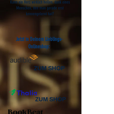
Kann ein Herz wirklich heilen, dank eines
Menschen, den man gerade erst
kennengelernt hat?
Jetzt in Deinem Lieblings-
Onlineshop:
ZUM SHOP
ZUM SHOP