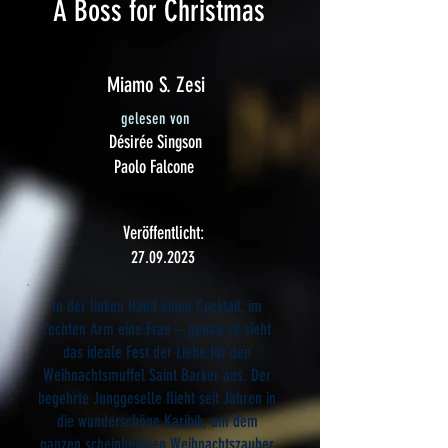
A Boss for Christmas
Miamo S. Zesi
gelesen von
Désirée Singson
Paolo Falcone
Veröffentlicht:
27.09.2023
In der linken Hand einen Cocktail, im
rechten Arm eine Frau – genau so sieht
das ideale Fest der Liebe für den
Weihnachtsmuffel Saint Barker aus. Der
begehrte Junggeselle flieht seit Jahren in
die wunderschöne Karibik, um dem
ganzen scheinheiligen Weihnachtszauber