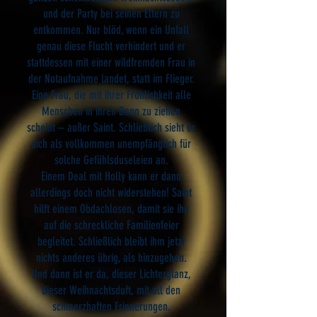
und der Party bei seinen Eltern zu
entkommen. Nur blöd, wenn ein Unfall
genau diese Flucht verhindert und er
stattdessen mit einer wildfremden Frau in
der Notaufnahme landet, statt im Flieger.
Eine Frau, die mit ihrer Fröhlichkeit alle
Menschen in ihren Bann zu ziehen
scheint – außer Saint. Schließlich sieht er
sich als vollkommen unempfänglich für
solche Gefühlsduseleien an.
Einem Deal mit Holly kann er dann
allerdings doch nicht widerstehen! Saint
hilft einem Obdachlosen, damit sie ihn
auf die schreckliche Familienfeier
begleitet. Schließlich bleibt ihm jetzt
nichts anderes übrig, als hinzugehen.
Und dann ist er da, dieser Lichterglanz,
dieser Weihnachtsduft, mit all den
schmerzhaften Erinnerungen.