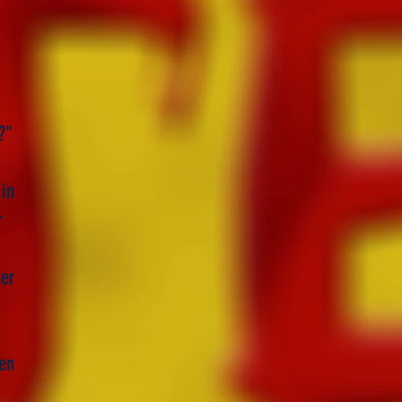
?"
 in
r
der
nen