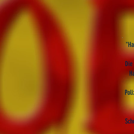
"Ha
Die
Ha
Pol
Sch