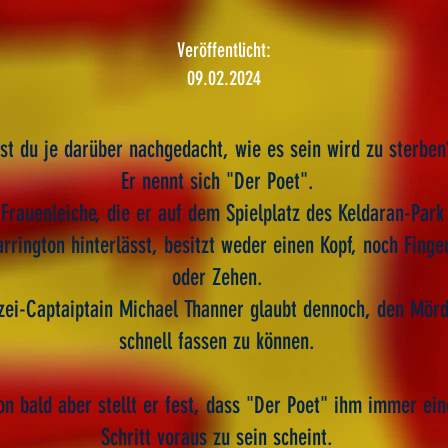
Veröffentlicht:
09.02.2024
st du je darüber nachgedacht, wie es sein wird zu sterben
Er nennt sich "Der Poet".
 Frauenleiche, die er auf dem Spielplatz des Keldaran-Park
rrington hinterlässt, besitzt weder einen Kopf, noch Finge
oder Zehen.
izei-Captaiptain Michael Thanner glaubt dennoch, den Mör
schnell fassen zu können.
on bald aber stellt er fest, dass "Der Poet" ihm immer ei
Schritt voraus zu sein scheint.