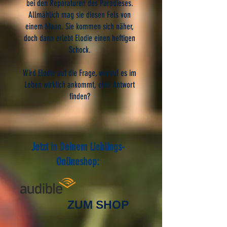
bei den Reparaturen des Paradieses.
Allmählich mag sie diesen Fels von
einem Mann. Sie kommen sich näher,
doch dann erlebt Elodie einen heftigen
Schock.
Wird Elodie auf die Frage, worauf es im
Leben wirklich ankommt, eine Antwort
finden?
Jetzt in Deinem Lieblings-
Onlineshop:
ZUM SHOP