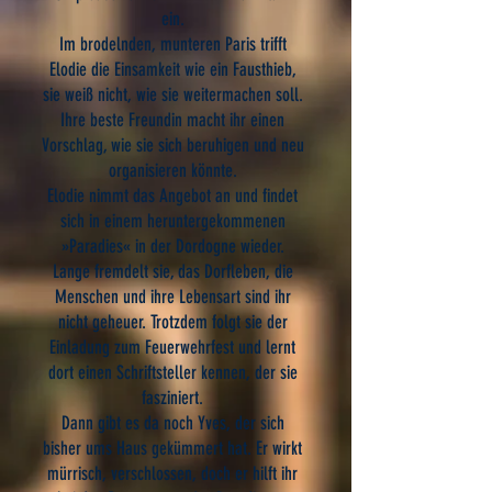
ein.
Im brodelnden, munteren Paris trifft
Elodie die Einsamkeit wie ein Fausthieb,
sie weiß nicht, wie sie weitermachen soll.
Ihre beste Freundin macht ihr einen
Vorschlag, wie sie sich beruhigen und neu
organisieren könnte.
Elodie nimmt das Angebot an und findet
sich in einem heruntergekommenen
»Paradies« in der Dordogne wieder.
Lange fremdelt sie, das Dorfleben, die
Menschen und ihre Lebensart sind ihr
nicht geheuer. Trotzdem folgt sie der
Einladung zum Feuerwehrfest und lernt
dort einen Schriftsteller kennen, der sie
fasziniert.
Dann gibt es da noch Yves, der sich
bisher ums Haus gekümmert hat. Er wirkt
mürrisch, verschlossen, doch er hilft ihr