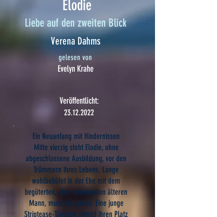
Elodie
Liebe auf den zweiten Blick
Verena Dahms
gelesen von
Evelyn Krahe
Veröffentlicht:
23.12.2022
Ein Neuanfang mit Hindernissen
Mitte vierzig steht Elodie, ohne
abgeschlossene Ausbildung, vor den
Trümmern ihres Lebens. Lange
wohlbehütet in der Ehe mit dem
begüterten, aber dominanten älteren
Mann, muss sie gehen. Eine junge
Striptease-Tänzerin nimmt ihren Platz