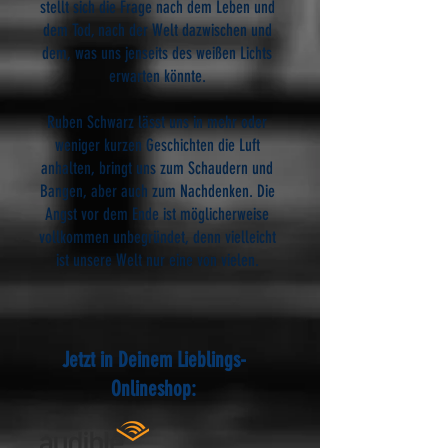
stellt sich die Frage nach dem Leben und
dem Tod, nach der Welt dazwischen und
dem, was uns jenseits des weißen Lichts
erwarten könnte.
Ruben Schwarz lässt uns in mehr oder
weniger kurzen Geschichten die Luft
anhalten, bringt uns zum Schaudern und
Bangen, aber auch zum Nachdenken. Die
Angst vor dem Ende ist möglicherweise
vollkommen unbegründet, denn vielleicht
ist unsere Welt nur eine von vielen.
Jetzt in Deinem Lieblings-
Onlineshop: