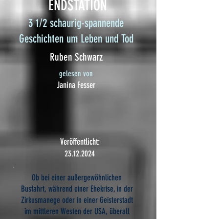
ENDSTATION
3 1/2 schaurig-spannende
Geschichten um Leben und Tod
Ruben Schwarz
gelesen von
Janina Fesser
Veröffentlicht:
23.12.2024
Ob bei einer außergewöhnlichen
Busfahrt, während einer Ehekrise, in der
Zirkusmanege oder in einer Geisterstadt
im mittleren Westen der USA, überall