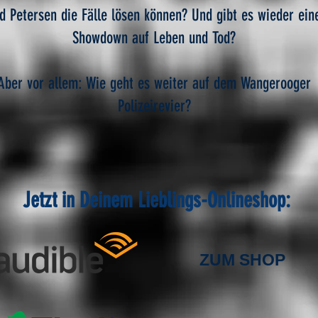
d Petersen die Fälle lösen können? Und gibt es wieder ein
Showdown auf Leben und Tod?
Aber vor allem: Wie geht es weiter auf dem Wangerooger
Polizeirevier?
Jetzt in Deinem Lieblings-Onlineshop:
ZUM SHOP