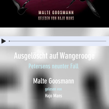
Ausgelöscht auf Wangerooge
Petersens neunter Fall
Malte Goosmann
gelesen von
Hajo Mans