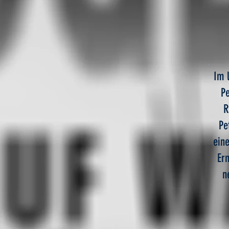
Im 
Pe
R
Pe
ein
Erm
n