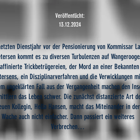
Veröffentlicht:
13.12.2024
letzten Dienstjahr vor der Pensionierung von Kommissar L
tersen kommt es zu diversen Turbulenzen auf Wangerooge
affinierte Trickbetrügereien, der Mord an einer Bekannten
tersens, ein Disziplinarverfahren und die Verwicklungen mi
em ungeklärten Fall aus der Vergangenheit machen den Ins
ittlern das Leben schwer. Die zunächst distanzierte Art d
euen Kollegin, Hella Hansen, macht das Miteinander in der
Wache auch nicht einfacher. Dann passiert ein weiteres
Verbrechen…