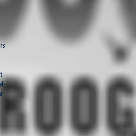
ars
.
t
el-
er