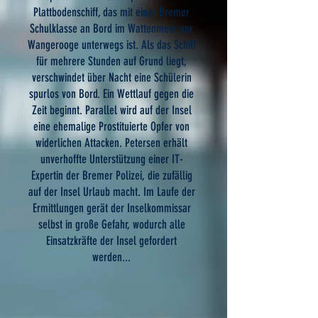
Plattbodenschiff, das mit einer Bremer
Schulklasse an Bord im Wattenmeer vor
Wangerooge unterwegs ist. Als das Schiff
für mehrere Stunden auf Grund liegt,
verschwindet über Nacht eine Schülerin
spurlos von Bord. Ein Wettlauf gegen die
Zeit beginnt. Parallel wird auf der Insel
eine ehemalige Prostituierte Opfer von
widerlichen Attacken. Petersen erhält
unverhoffte Unterstützung einer IT-
Expertin der Bremer Polizei, die zufällig
auf der Insel Urlaub macht. Im Laufe der
Ermittlungen gerät der Inselkommissar
selbst in große Gefahr, wodurch alle
Einsatzkräfte der Insel gefordert
werden...