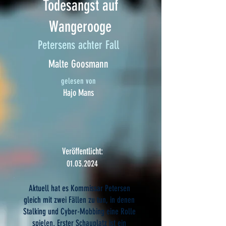
Todesangst auf
Wangerooge
Petersens achter Fall
Malte Goosmann
gelesen von
Hajo Mans
Veröffentlicht:
01.03.2024
Aktuell hat es Kommissar Petersen
gleich mit zwei Fällen zu tun, in denen
Stalking und Cyber-Mobbing eine Rolle
spielen. Erster Schauplatz ist ein